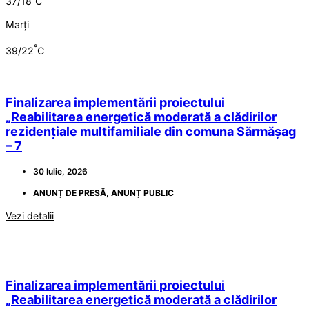
37/18
C
Marți
°
39/22
C
Finalizarea implementării proiectului
„Reabilitarea energetică moderată a clădirilor
rezidențiale multifamiliale din comuna Sărmășag
– 7
30 Iulie, 2026
ANUNȚ DE PRESĂ
,
ANUNȚ PUBLIC
Vezi detalii
Finalizarea implementării proiectului
„Reabilitarea energetică moderată a clădirilor