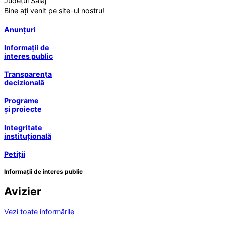
Județul Sălaj
Bine ați venit pe site-ul nostru!
Anunțuri
Informații de
interes public
Transparența
decizională
Programe
și proiecte
Integritate
instituțională
Petiții
Informații de interes public
Avizier
Vezi toate informările