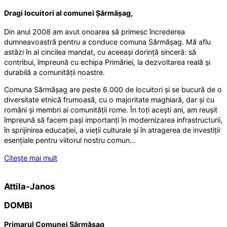
Dragi locuitori al comunei Șărmășag,
Din anul 2008 am avut onoarea să primesc încrederea
dumneavoastră pentru a conduce comuna Sărmășag. Mă aflu
astăzi în al cincilea mandat, cu aceeași dorință sinceră: să
contribui, împreună cu echipa Primăriei, la dezvoltarea reală și
durabilă a comunității noastre.
Comuna Sărmășag are peste 6.000 de locuitori și se bucură de o
diversitate etnică frumoasă, cu o majoritate maghiară, dar și cu
români și membri ai comunității rome. În toți acești ani, am reușit
împreună să facem pași importanți în modernizarea infrastructurii,
în sprijinirea educației, a vieții culturale și în atragerea de investiții
esențiale pentru viitorul nostru comun…
Citește mai mult
Attila-Janos
DOMBI
Primarul Comunei Sărmășag