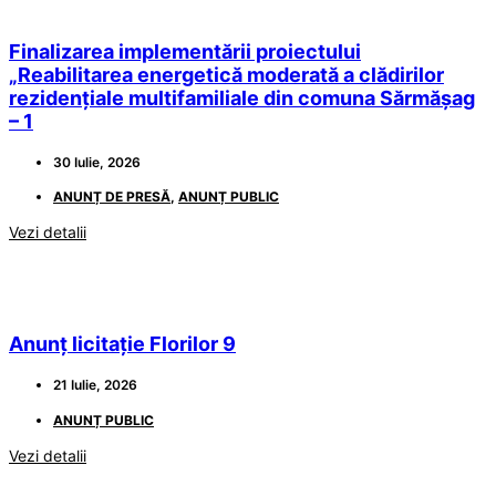
Finalizarea implementării proiectului
„Reabilitarea energetică moderată a clădirilor
rezidențiale multifamiliale din comuna Sărmășag
– 1
30 Iulie, 2026
ANUNȚ DE PRESĂ
,
ANUNȚ PUBLIC
Vezi detalii
Anunț licitație Florilor 9
21 Iulie, 2026
ANUNȚ PUBLIC
Vezi detalii