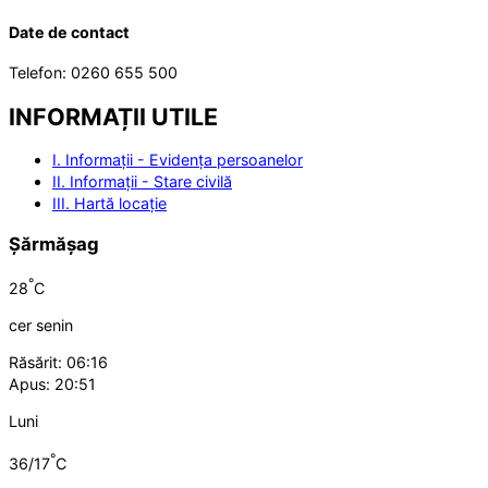
Date de contact
Telefon: 0260 655 500
INFORMAȚII UTILE
I. Informații - Evidența persoanelor
II. Informații - Stare civilă
III. Hartă locație
Șărmășag
°
28
C
cer senin
Răsărit: 06:16
Apus: 20:51
Luni
°
36/17
C