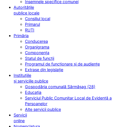
Însemnele specifice comunei
Autoritățile
publice locale
Consiliul local
Primarul
RUTI
Primăria
Conducerea
Organigrama
Componența
Statul de funcții
Programul de funcționare și de audiențe
Extrase din legislație
Instituțiile
și serviciile publice
Gospodăria comunală Sărmășag (28)
Educația
Serviciul Public Comunitar Local de Evidență a
Persoanelor
Alte servicii publice
Servicii
online
Nomenclatura