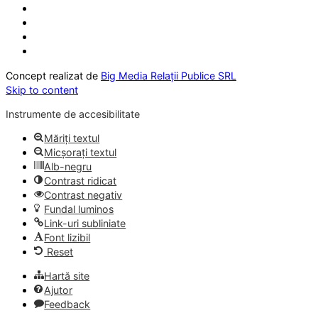
Concept realizat de
Big Media Relații Publice SRL
Skip to content
Instrumente de accesibilitate
Măriți textul
Micșorați textul
Alb-negru
Contrast ridicat
Contrast negativ
Fundal luminos
Link-uri subliniate
Font lizibil
Reset
Hartă site
Ajutor
Feedback