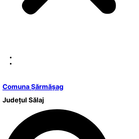
Comuna Șărmășag
Județul
Sălaj