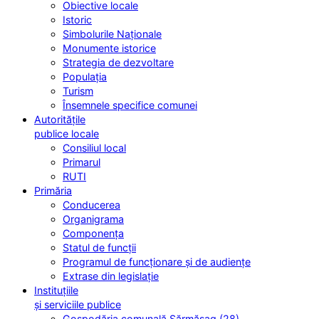
Obiective locale
Istoric
Simbolurile Naționale
Monumente istorice
Strategia de dezvoltare
Populația
Turism
Însemnele specifice comunei
Autoritățile
publice locale
Consiliul local
Primarul
RUTI
Primăria
Conducerea
Organigrama
Componența
Statul de funcții
Programul de funcționare și de audiențe
Extrase din legislație
Instituțiile
și serviciile publice
Gospodăria comunală Sărmășag (28)