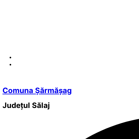
Comuna Șărmășag
Județul
Sălaj