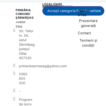
LOCALIZARE
Acest conținut este blocat până când acceptați categoria corespunzătoare de cookie-uri.
PRIMĂRIA
Accept categoria Funcționalitate
LINKURI
COMUNEI
UTILE
ȘĂRMĂȘAG
Prezentare
Județul
generală
Sălaj
Str. Teilor
Contact
nr. 34,
satul
Termeni și
Șărmășag,
condiții
județul
Sălaj
457330
primariasarmasag@yahoo.com
0260
655
500
-
Program
de lucru