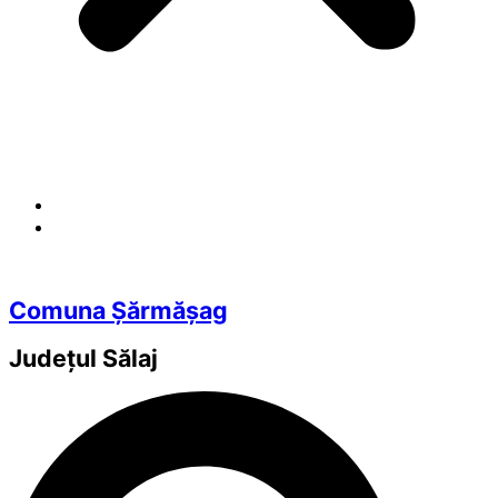
Comuna Șărmășag
Județul
Sălaj