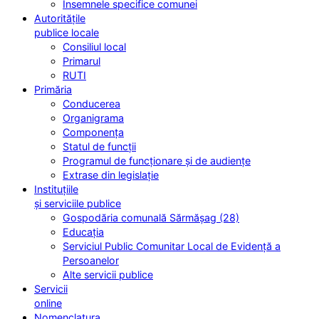
Însemnele specifice comunei
Autoritățile
publice locale
Consiliul local
Primarul
RUTI
Primăria
Conducerea
Organigrama
Componența
Statul de funcții
Programul de funcționare și de audiențe
Extrase din legislație
Instituțiile
și serviciile publice
Gospodăria comunală Sărmășag (28)
Educația
Serviciul Public Comunitar Local de Evidență a
Persoanelor
Alte servicii publice
Servicii
online
Nomenclatura