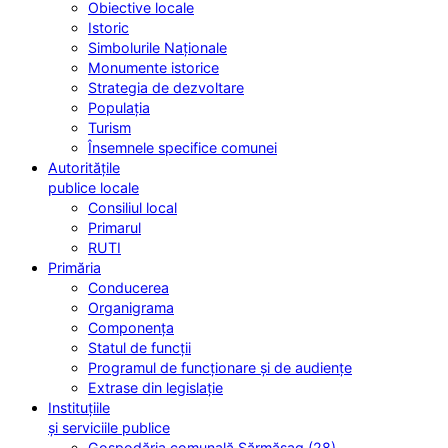
Obiective locale
Istoric
Simbolurile Naționale
Monumente istorice
Strategia de dezvoltare
Populația
Turism
Însemnele specifice comunei
Autoritățile
publice locale
Consiliul local
Primarul
RUTI
Primăria
Conducerea
Organigrama
Componența
Statul de funcții
Programul de funcționare și de audiențe
Extrase din legislație
Instituțiile
și serviciile publice
Gospodăria comunală Sărmășag (28)