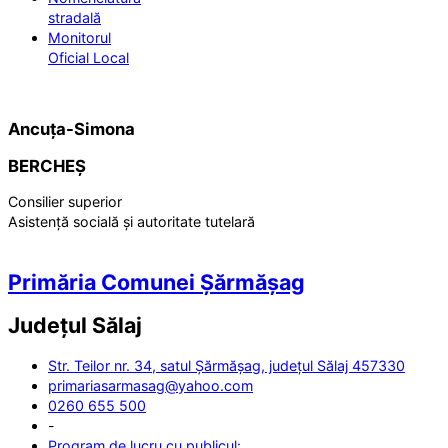
stradală
Monitorul
Oficial Local
Ancuța-Simona
BERCHEȘ
Consilier superior
Asistență socială și autoritate tutelară
Primăria Comunei Șărmășag
Județul
Sălaj
Str. Teilor nr. 34, satul Șărmășag, județul Sălaj 457330
primariasarmasag@yahoo.com
0260 655 500
-
Program de lucru cu publicul: