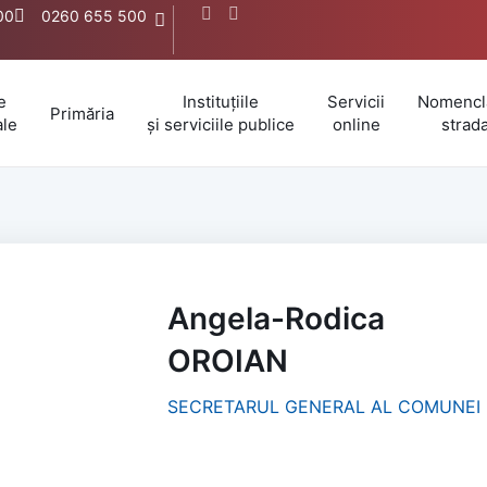
:00
0260 655 500
e
Instituțiile
Servicii
Nomencl
Primăria
ale
și serviciile publice
online
strada
Angela-Rodica
OROIAN
SECRETARUL GENERAL AL COMUNEI