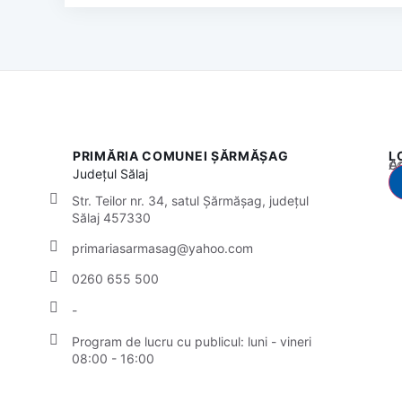
PRIMĂRIA COMUNEI ȘĂRMĂȘAG
L
Acest
Județul
Sălaj
Str. Teilor nr. 34, satul Șărmășag, județul
Sălaj 457330
primariasarmasag@yahoo.com
0260 655 500
-
Program de lucru cu publicul:
luni - vineri
08:00 - 16:00