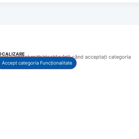
OCALIZARE
 conținut este blocat până când acceptați categoria corespunzătoare de cookie-uri.
Accept categoria Funcționalitate