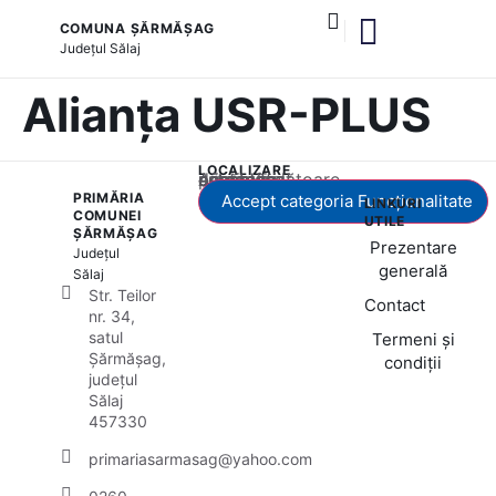
COMUNA ȘĂRMĂȘAG
Județul
Sălaj
și serviciile publice
Alianța USR-PLUS
LOCALIZARE
Acest conținut este blocat până când acceptați categoria corespunzătoare de cookie-uri.
PRIMĂRIA
Accept categoria Funcționalitate
LINKURI
COMUNEI
UTILE
ȘĂRMĂȘAG
Prezentare
Județul
generală
Sălaj
Str. Teilor
Contact
nr. 34,
satul
Termeni și
Șărmășag,
condiții
județul
Sălaj
457330
primariasarmasag@yahoo.com