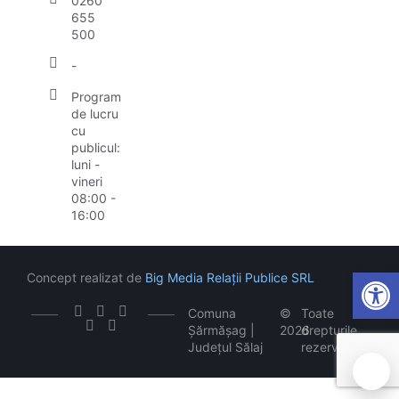
0260
655
500
-
Program
de lucru
cu
publicul:
luni -
vineri
08:00 -
16:00
Open
Concept realizat de
Big Media Relații Publice SRL
Comuna
©
Toate
Șărmășag |
2026
drepturile
Județul Sălaj
rezervate
🍪