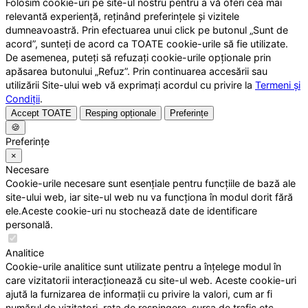
Folosim cookie-uri pe site-ul nostru pentru a vă oferi cea mai
relevantă experiență, reținând preferințele și vizitele
dumneavoastră. Prin efectuarea unui click pe butonul „Sunt de
acord”, sunteți de acord ca TOATE cookie-urile să fie utilizate.
De asemenea, puteți să refuzați cookie-urile opționale prin
apăsarea butonului „Refuz”. Prin continuarea accesării sau
utilizării Site-ului web vă exprimați acordul cu privire la
Termeni și
Condiții
.
Accept TOATE
Resping opționale
Preferințe
🍪
Preferințe
×
Necesare
Cookie-urile necesare sunt esențiale pentru funcțiile de bază ale
site-ului web, iar site-ul web nu va funcționa în modul dorit fără
ele.Aceste cookie-uri nu stochează date de identificare
personală.
Analitice
Cookie-urile analitice sunt utilizate pentru a înțelege modul în
care vizitatorii interacționează cu site-ul web. Aceste cookie-uri
ajută la furnizarea de informații cu privire la valori, cum ar fi
numărul de vizitatori, rata de respingere, sursa de trafic etc.