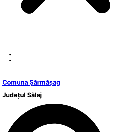
Comuna Șărmășag
Județul
Sălaj