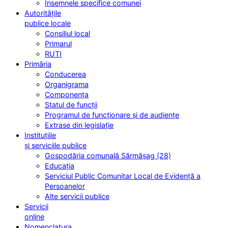
Însemnele specifice comunei
Autoritățile
publice locale
Consiliul local
Primarul
RUTI
Primăria
Conducerea
Organigrama
Componența
Statul de funcții
Programul de funcționare și de audiențe
Extrase din legislație
Instituțiile
și serviciile publice
Gospodăria comunală Sărmășag (28)
Educația
Serviciul Public Comunitar Local de Evidență a
Persoanelor
Alte servicii publice
Servicii
online
Nomenclatura