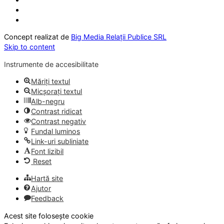
Concept realizat de
Big Media Relații Publice SRL
Skip to content
Instrumente de accesibilitate
Măriți textul
Micșorați textul
Alb-negru
Contrast ridicat
Contrast negativ
Fundal luminos
Link-uri subliniate
Font lizibil
Reset
Hartă site
Ajutor
Feedback
Acest site folosește cookie