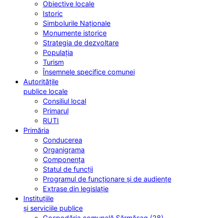
Obiective locale
Istoric
Simbolurile Naționale
Monumente istorice
Strategia de dezvoltare
Populația
Turism
Însemnele specifice comunei
Autoritățile
publice locale
Consiliul local
Primarul
RUTI
Primăria
Conducerea
Organigrama
Componența
Statul de funcții
Programul de funcționare și de audiențe
Extrase din legislație
Instituțiile
și serviciile publice
Gospodăria comunală Sărmășag (28)