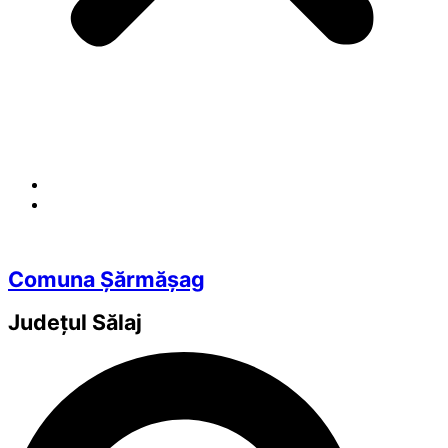
Comuna Șărmășag
Județul
Sălaj