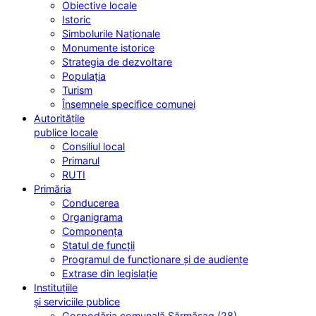
Obiective locale
Istoric
Simbolurile Naționale
Monumente istorice
Strategia de dezvoltare
Populația
Turism
Însemnele specifice comunei
Autoritățile
publice locale
Consiliul local
Primarul
RUTI
Primăria
Conducerea
Organigrama
Componența
Statul de funcții
Programul de funcționare și de audiențe
Extrase din legislație
Instituțiile
și serviciile publice
Gospodăria comunală Sărmășag (28)