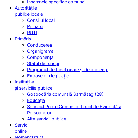
Însemnele specifice comunei
Autoritățile
publice locale
Consiliul local
Primarul
RUTI
Primăria
Conducerea
Organigrama
Componența
Statul de funcții
Programul de funcționare și de audiențe
Extrase din legislație
Instituțiile
și serviciile publice
Gospodăria comunală Sărmășag (28)
Educația
Serviciul Public Comunitar Local de Evidență a
Persoanelor
Alte servicii publice
Servicii
online
Nomenclatura