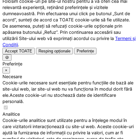
Folosim cookie-uri pe site-ul nostru pentru a vă oferi cea mai
relevantă experiență, reținând preferințele și vizitele
dumneavoastră. Prin efectuarea unui click pe butonul „Sunt de
acord”, sunteți de acord ca TOATE cookie-urile să fie utilizate.
De asemenea, puteți să refuzați cookie-urile opționale prin
apăsarea butonului „Refuz”. Prin continuarea accesării sau
utilizării Site-ului web vă exprimați acordul cu privire la
Termeni și
Condiții
.
Accept TOATE
Resping opționale
Preferințe
🍪
Preferințe
×
Necesare
Cookie-urile necesare sunt esențiale pentru funcțiile de bază ale
site-ului web, iar site-ul web nu va funcționa în modul dorit fără
ele.Aceste cookie-uri nu stochează date de identificare
personală.
Analitice
Cookie-urile analitice sunt utilizate pentru a înțelege modul în
care vizitatorii interacționează cu site-ul web. Aceste cookie-uri
ajută la furnizarea de informații cu privire la valori, cum ar fi
numărul de vizitatori, rata de respingere, sursa de trafic etc.