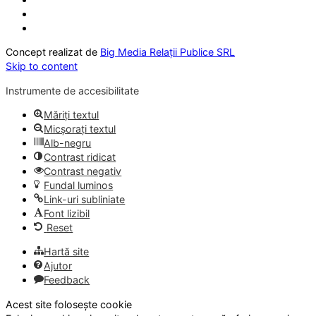
Concept realizat de
Big Media Relații Publice SRL
Skip to content
Instrumente de accesibilitate
Măriți textul
Micșorați textul
Alb-negru
Contrast ridicat
Contrast negativ
Fundal luminos
Link-uri subliniate
Font lizibil
Reset
Hartă site
Ajutor
Feedback
Acest site folosește cookie