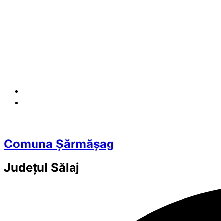
Comuna Șărmășag
Județul
Sălaj