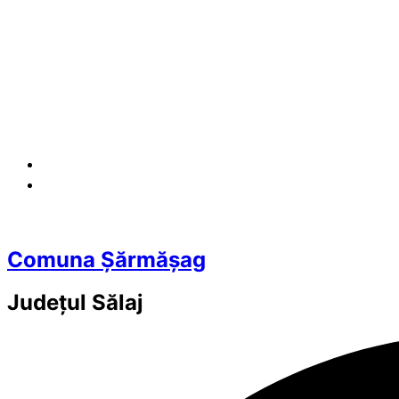
Comuna Șărmășag
Județul
Sălaj