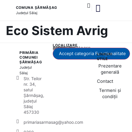
COMUNA ȘĂRMĂȘAG
Județul
Sălaj
și serviciile publice
Eco Sistem Avrig
LOCALIZARE
Acest conținut este blocat până când acceptați categoria corespunzătoare de cookie-uri.
PRIMĂRIA
Accept categoria Funcționalitate
LINKURI
COMUNEI
UTILE
ȘĂRMĂȘAG
Prezentare
Județul
generală
Sălaj
Str. Teilor
Contact
nr. 34,
satul
Termeni și
Șărmășag,
condiții
județul
Sălaj
457330
primariasarmasag@yahoo.com