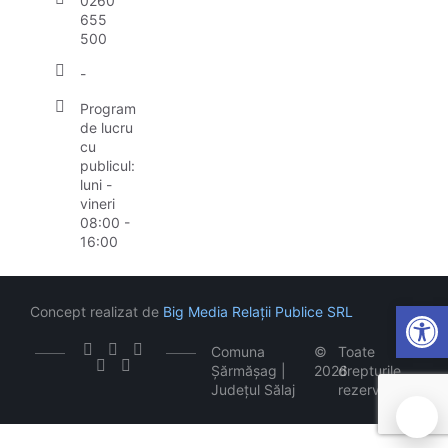
0260
655
500
-
Program
de lucru
cu
publicul:
luni -
vineri
08:00 -
16:00
Open
Concept realizat de
Big Media Relații Publice SRL
Comuna
©
Toate
Șărmășag |
2026
drepturile
Județul Sălaj
rezervate
🍪