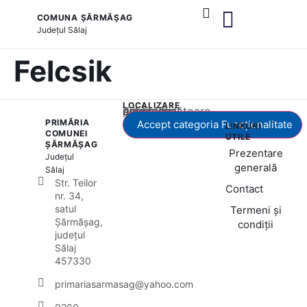
COMUNA ȘĂRMĂȘAG
Județul
Sălaj
și serviciile publice
Felcsik
LOCALIZARE
Acest conținut este blocat până când acceptați categoria corespunzătoare de cookie-uri.
PRIMĂRIA
Accept categoria Funcționalitate
LINKURI
COMUNEI
UTILE
ȘĂRMĂȘAG
Prezentare
Județul
generală
Sălaj
Str. Teilor
Contact
nr. 34,
satul
Termeni și
Șărmășag,
condiții
județul
Sălaj
457330
primariasarmasag@yahoo.com