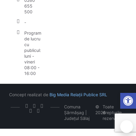
0260
655
500
-
Program
de lucru
cu
publicul:
luni -
vineri
08:00 -
16:00
Open
Concept realizat de
Big Media Relații Publice SRL
Comuna
©
Toate
Șărmășag |
2026
drepturile
Județul Sălaj
rezervate
🍪