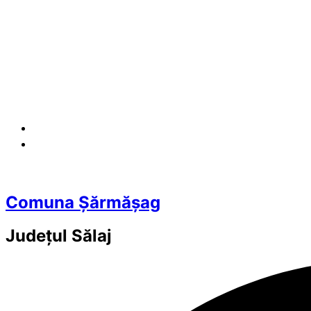
Comuna Șărmășag
Județul
Sălaj