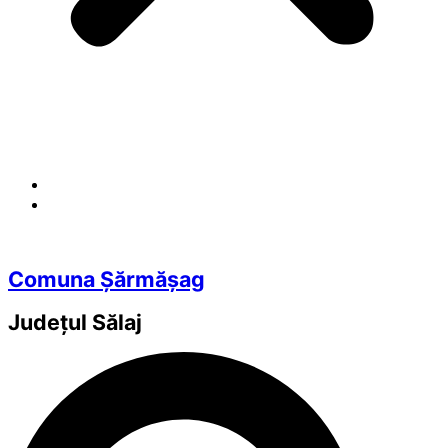
Comuna Șărmășag
Județul
Sălaj