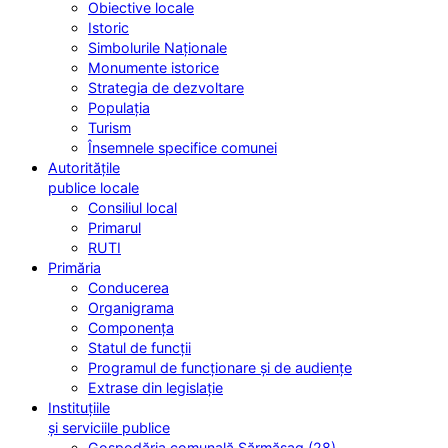
Obiective locale
Istoric
Simbolurile Naționale
Monumente istorice
Strategia de dezvoltare
Populația
Turism
Însemnele specifice comunei
Autoritățile
publice locale
Consiliul local
Primarul
RUTI
Primăria
Conducerea
Organigrama
Componența
Statul de funcții
Programul de funcționare și de audiențe
Extrase din legislație
Instituțiile
și serviciile publice
Gospodăria comunală Sărmășag (28)