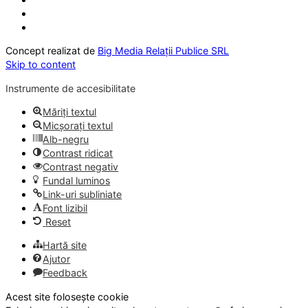
Concept realizat de
Big Media Relații Publice SRL
Skip to content
Instrumente de accesibilitate
Măriți textul
Micșorați textul
Alb-negru
Contrast ridicat
Contrast negativ
Fundal luminos
Link-uri subliniate
Font lizibil
Reset
Hartă site
Ajutor
Feedback
Acest site folosește cookie