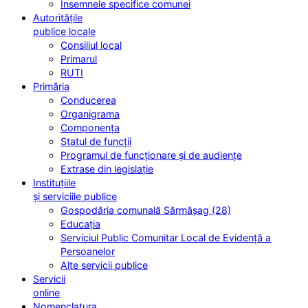
Însemnele specifice comunei
Autoritățile
publice locale
Consiliul local
Primarul
RUTI
Primăria
Conducerea
Organigrama
Componența
Statul de funcții
Programul de funcționare și de audiențe
Extrase din legislație
Instituțiile
și serviciile publice
Gospodăria comunală Sărmășag (28)
Educația
Serviciul Public Comunitar Local de Evidență a
Persoanelor
Alte servicii publice
Servicii
online
Nomenclatura