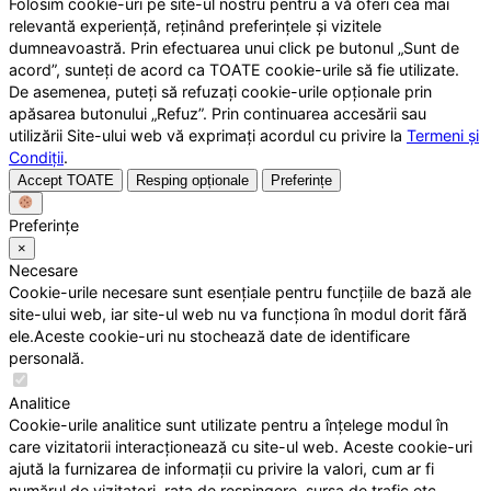
Folosim cookie-uri pe site-ul nostru pentru a vă oferi cea mai
relevantă experiență, reținând preferințele și vizitele
dumneavoastră. Prin efectuarea unui click pe butonul „Sunt de
acord”, sunteți de acord ca TOATE cookie-urile să fie utilizate.
De asemenea, puteți să refuzați cookie-urile opționale prin
apăsarea butonului „Refuz”. Prin continuarea accesării sau
utilizării Site-ului web vă exprimați acordul cu privire la
Termeni și
Condiții
.
Accept TOATE
Resping opționale
Preferințe
Preferințe
×
Necesare
Cookie-urile necesare sunt esențiale pentru funcțiile de bază ale
site-ului web, iar site-ul web nu va funcționa în modul dorit fără
ele.Aceste cookie-uri nu stochează date de identificare
personală.
Analitice
Cookie-urile analitice sunt utilizate pentru a înțelege modul în
care vizitatorii interacționează cu site-ul web. Aceste cookie-uri
ajută la furnizarea de informații cu privire la valori, cum ar fi
numărul de vizitatori, rata de respingere, sursa de trafic etc.