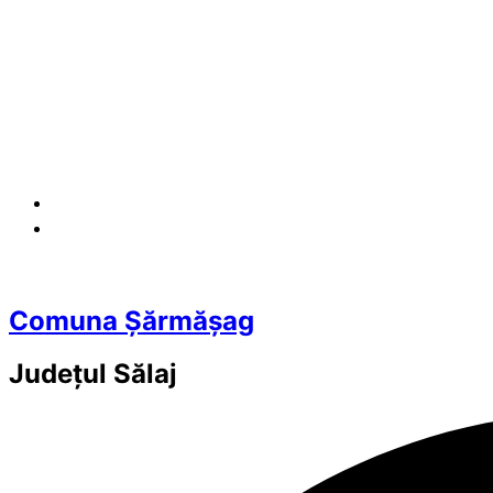
Comuna Șărmășag
Județul
Sălaj