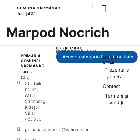
COMUNA ȘĂRMĂȘAG
Județul
Sălaj
și serviciile publice
Marpod Nocrich
LOCALIZARE
Acest conținut este blocat până când acceptați categoria corespunzătoare de cookie-uri.
PRIMĂRIA
Accept categoria Funcționalitate
LINKURI
COMUNEI
UTILE
ȘĂRMĂȘAG
Prezentare
Județul
generală
Sălaj
Str. Teilor
Contact
nr. 34,
satul
Termeni și
Șărmășag,
condiții
județul
Sălaj
457330
primariasarmasag@yahoo.com