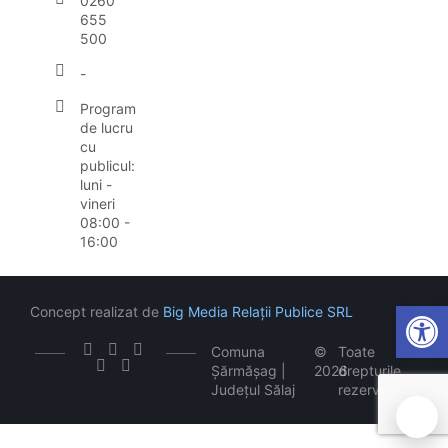
0260
655
500
-
Program
de lucru
cu
publicul:
luni -
vineri
08:00 -
16:00
Open
Concept realizat de
Big Media Relații Publice SRL
Comuna
©
Toate
Șărmășag |
2026
drepturile
Județul Sălaj
rezervate
🍪