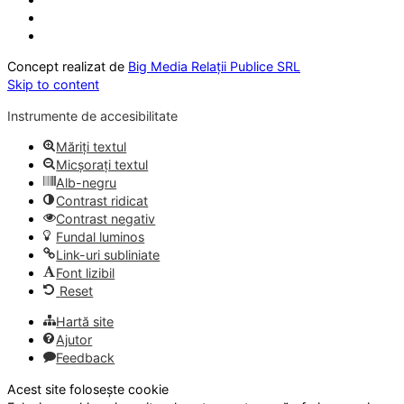
Concept realizat de
Big Media Relații Publice SRL
Skip to content
Instrumente de accesibilitate
Măriți textul
Micșorați textul
Alb-negru
Contrast ridicat
Contrast negativ
Fundal luminos
Link-uri subliniate
Font lizibil
Reset
Hartă site
Ajutor
Feedback
Acest site folosește cookie