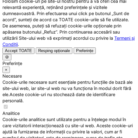
Folosim cookie-uri pe site-ul nostru pentru a vă oferi cea mai
relevantă experiență, reținând preferințele și vizitele
dumneavoastră. Prin efectuarea unui click pe butonul „Sunt de
acord”, sunteți de acord ca TOATE cookie-urile să fie utilizate.
De asemenea, puteți să refuzați cookie-urile opționale prin
apăsarea butonului „Refuz”. Prin continuarea accesării sau
utilizării Site-ului web vă exprimați acordul cu privire la
Termeni și
Condiții
.
Accept TOATE
Resping opționale
Preferințe
🍪
Preferințe
×
Necesare
Cookie-urile necesare sunt esențiale pentru funcțiile de bază ale
site-ului web, iar site-ul web nu va funcționa în modul dorit fără
ele.Aceste cookie-uri nu stochează date de identificare
personală.
Analitice
Cookie-urile analitice sunt utilizate pentru a înțelege modul în
care vizitatorii interacționează cu site-ul web. Aceste cookie-uri
ajută la furnizarea de informații cu privire la valori, cum ar fi
numărul de vizitatori, rata de respingere, sursa de trafic etc.