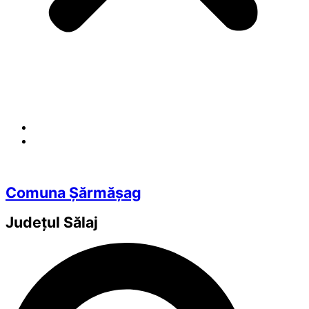
Comuna Șărmășag
Județul
Sălaj