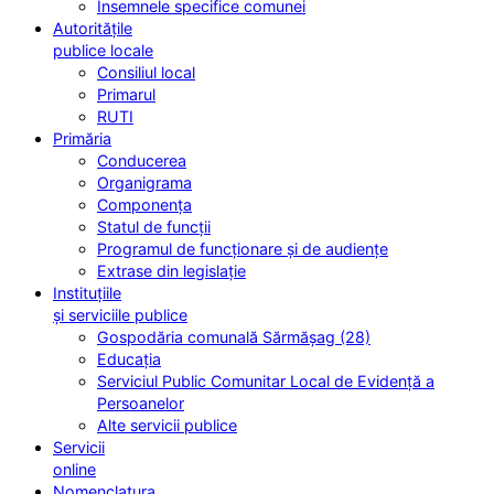
Însemnele specifice comunei
Autoritățile
publice locale
Consiliul local
Primarul
RUTI
Primăria
Conducerea
Organigrama
Componența
Statul de funcții
Programul de funcționare și de audiențe
Extrase din legislație
Instituțiile
și serviciile publice
Gospodăria comunală Sărmășag (28)
Educația
Serviciul Public Comunitar Local de Evidență a
Persoanelor
Alte servicii publice
Servicii
online
Nomenclatura