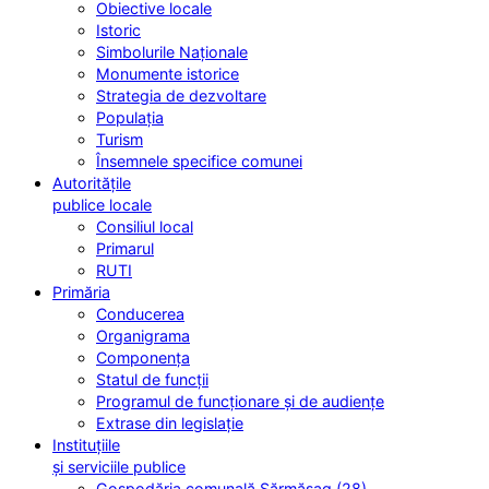
Obiective locale
Istoric
Simbolurile Naționale
Monumente istorice
Strategia de dezvoltare
Populația
Turism
Însemnele specifice comunei
Autoritățile
publice locale
Consiliul local
Primarul
RUTI
Primăria
Conducerea
Organigrama
Componența
Statul de funcții
Programul de funcționare și de audiențe
Extrase din legislație
Instituțiile
și serviciile publice
Gospodăria comunală Sărmășag (28)