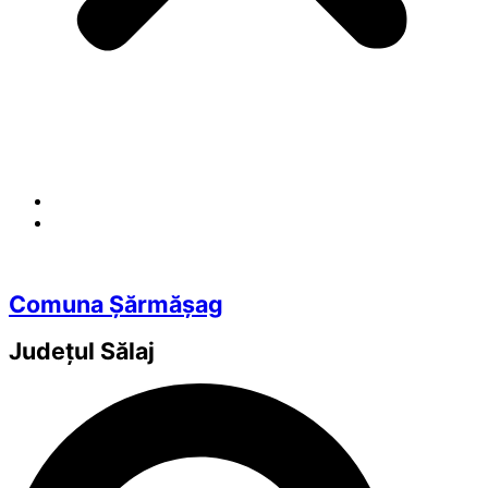
Comuna Șărmășag
Județul
Sălaj