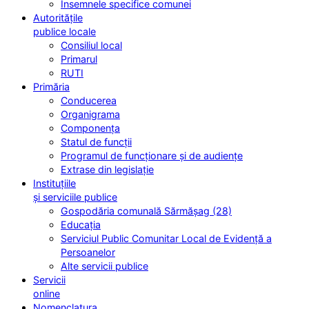
Însemnele specifice comunei
Autoritățile
publice locale
Consiliul local
Primarul
RUTI
Primăria
Conducerea
Organigrama
Componența
Statul de funcții
Programul de funcționare și de audiențe
Extrase din legislație
Instituțiile
și serviciile publice
Gospodăria comunală Sărmășag (28)
Educația
Serviciul Public Comunitar Local de Evidență a
Persoanelor
Alte servicii publice
Servicii
online
Nomenclatura