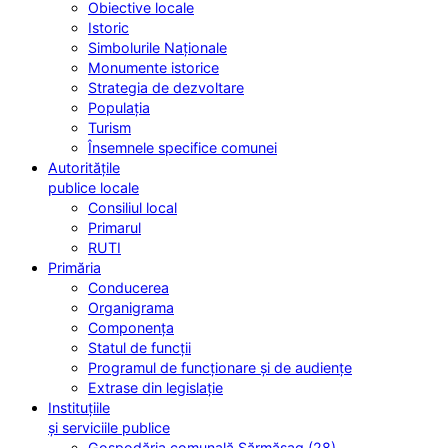
Obiective locale
Istoric
Simbolurile Naționale
Monumente istorice
Strategia de dezvoltare
Populația
Turism
Însemnele specifice comunei
Autoritățile
publice locale
Consiliul local
Primarul
RUTI
Primăria
Conducerea
Organigrama
Componența
Statul de funcții
Programul de funcționare și de audiențe
Extrase din legislație
Instituțiile
și serviciile publice
Gospodăria comunală Sărmășag (28)