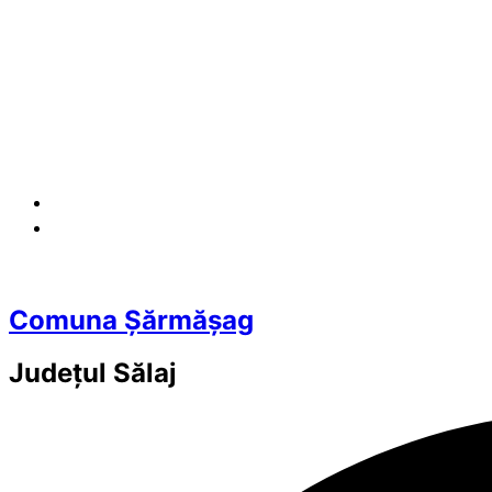
Comuna Șărmășag
Județul
Sălaj