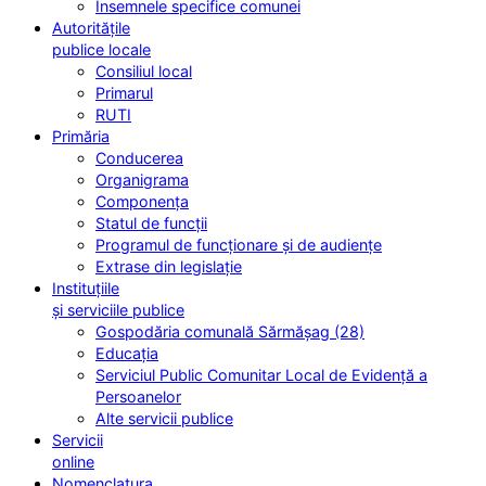
Însemnele specifice comunei
Autoritățile
publice locale
Consiliul local
Primarul
RUTI
Primăria
Conducerea
Organigrama
Componența
Statul de funcții
Programul de funcționare și de audiențe
Extrase din legislație
Instituțiile
și serviciile publice
Gospodăria comunală Sărmășag (28)
Educația
Serviciul Public Comunitar Local de Evidență a
Persoanelor
Alte servicii publice
Servicii
online
Nomenclatura