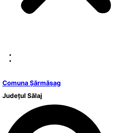
Comuna Șărmășag
Județul
Sălaj