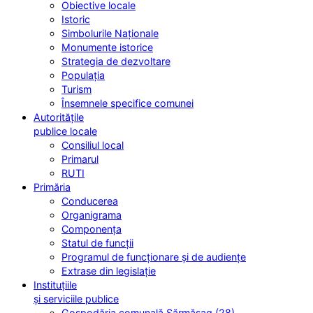
Obiective locale
Istoric
Simbolurile Naționale
Monumente istorice
Strategia de dezvoltare
Populația
Turism
Însemnele specifice comunei
Autoritățile
publice locale
Consiliul local
Primarul
RUTI
Primăria
Conducerea
Organigrama
Componența
Statul de funcții
Programul de funcționare și de audiențe
Extrase din legislație
Instituțiile
și serviciile publice
Gospodăria comunală Sărmășag (28)