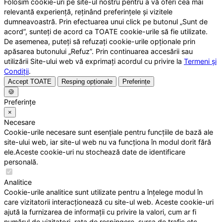
Folosim cookie-uri pe site-ul nostru pentru a vă oferi cea mai
relevantă experiență, reținând preferințele și vizitele
dumneavoastră. Prin efectuarea unui click pe butonul „Sunt de
acord”, sunteți de acord ca TOATE cookie-urile să fie utilizate.
De asemenea, puteți să refuzați cookie-urile opționale prin
apăsarea butonului „Refuz”. Prin continuarea accesării sau
utilizării Site-ului web vă exprimați acordul cu privire la
Termeni și
Condiții
.
Accept TOATE
Resping opționale
Preferințe
🍪
Preferințe
×
Necesare
Cookie-urile necesare sunt esențiale pentru funcțiile de bază ale
site-ului web, iar site-ul web nu va funcționa în modul dorit fără
ele.Aceste cookie-uri nu stochează date de identificare
personală.
Analitice
Cookie-urile analitice sunt utilizate pentru a înțelege modul în
care vizitatorii interacționează cu site-ul web. Aceste cookie-uri
ajută la furnizarea de informații cu privire la valori, cum ar fi
numărul de vizitatori, rata de respingere, sursa de trafic etc.