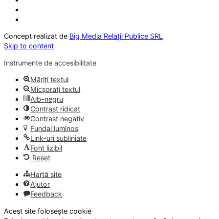
Concept realizat de
Big Media Relații Publice SRL
Skip to content
Instrumente de accesibilitate
Măriți textul
Micșorați textul
Alb-negru
Contrast ridicat
Contrast negativ
Fundal luminos
Link-uri subliniate
Font lizibil
Reset
Hartă site
Ajutor
Feedback
Acest site folosește cookie