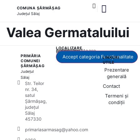
COMUNA ȘĂRMĂȘAG
Județul
Sălaj
și serviciile publice
Valea Germataluilui
LOCALIZARE
Acest conținut este blocat până când acceptați categoria corespunzătoare de cookie-uri.
PRIMĂRIA
Accept categoria Funcționalitate
LINKURI
COMUNEI
UTILE
ȘĂRMĂȘAG
Prezentare
Județul
generală
Sălaj
Str. Teilor
Contact
nr. 34,
satul
Termeni și
Șărmășag,
condiții
județul
Sălaj
457330
primariasarmasag@yahoo.com