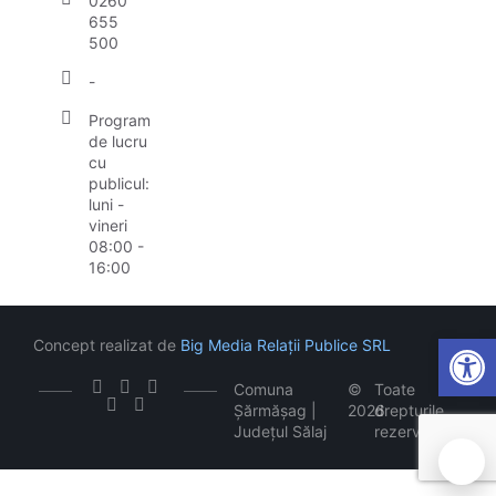
0260
655
500
-
Program
de lucru
cu
publicul:
luni -
vineri
08:00 -
16:00
Open
Concept realizat de
Big Media Relații Publice SRL
Comuna
©
Toate
Șărmășag |
2026
drepturile
Județul Sălaj
rezervate
🍪