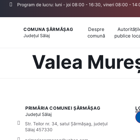
Program de lucru: luni - joi 08:00 - 16:30, vineri 08:00 - 14
Despre
Autoritățil
COMUNA ȘĂRMĂȘAG
Județul
Sălaj
comună
publice loc
Valea Mureș
PRIMĂRIA COMUNEI ȘĂRMĂȘAG
L
Acest
Județul
Sălaj
Str. Teilor nr. 34, satul Șărmășag, județul
Sălaj 457330