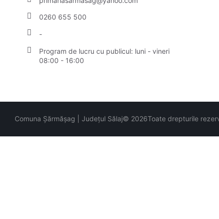
primariasarmasag@yahoo.com
0260 655 500
-
Program de lucru cu publicul:
luni - vineri
08:00 - 16:00
Comuna Șărmășag | Județul Sălaj
© 2026
Toate drepturile rezer