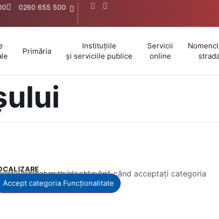
:00
0260 655 500
e
Instituțiile
Servicii
Nomencl
Primăria
ale
și serviciile publice
online
strada
ului
OCALIZARE
 conținut este blocat până când acceptați categoria corespunzătoare de cookie-uri.
Accept categoria Funcționalitate