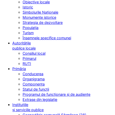
Obiective locale
Istoric
Simbolurile Naționale
Monumente istorice
Strategia de dezvoltare
Populația
Turism
Însemnele specifice comunei
Autoritățile
publice locale
Consiliul local
Primarul
RUTI
Primăria
Conducerea
Organigrama
Componența
Statul de funcții
Programul de funcționare și de audiențe
Extrase din legislație
Instituțiile
și serviciile publice
Gospodăria comunală Sărmășag (28)