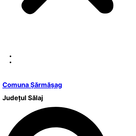
Comuna Șărmășag
Județul
Sălaj