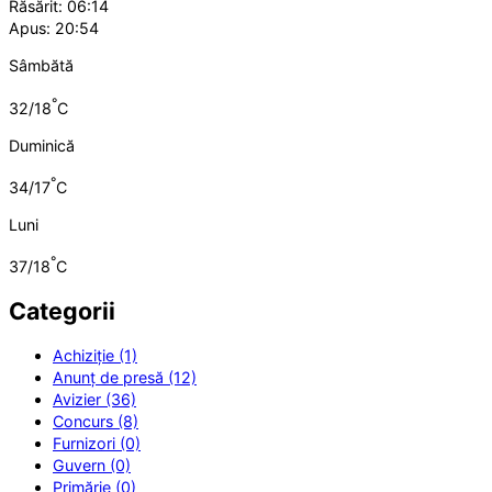
Răsărit: 06:14
Apus: 20:54
Sâmbătă
°
32/18
C
Duminică
°
34/17
C
Luni
°
37/18
C
Categorii
Achiziție (1)
Anunț de presă (12)
Avizier (36)
Concurs (8)
Furnizori (0)
Guvern (0)
Primărie (0)