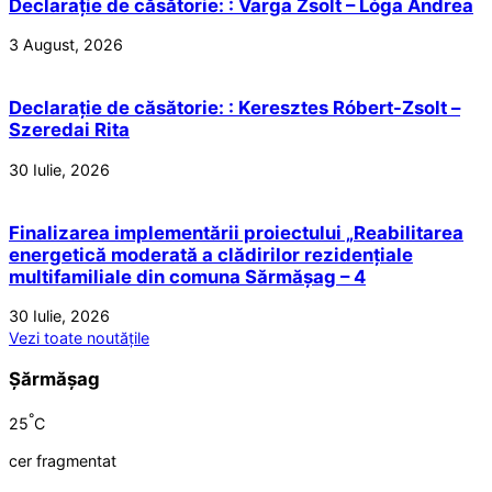
Declarație de căsătorie: : Varga Zsolt – Lóga Andrea
3 August, 2026
Declarație de căsătorie: : Keresztes Róbert-Zsolt –
Szeredai Rita
30 Iulie, 2026
Finalizarea implementării proiectului „Reabilitarea
energetică moderată a clădirilor rezidențiale
multifamiliale din comuna Sărmășag – 4
30 Iulie, 2026
Vezi toate noutățile
Șărmășag
°
25
C
cer fragmentat