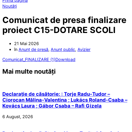
Prima pagină
Noutăți
Comunicat de presa finalizare
proiect C15-DOTARE SCOLI
21 Mai 2026
în
Anunț de presă
,
Anunț public
,
Avizier
Comunicat_FINALIZARE (1)
Download
Mai multe noutăți
Declarație de căsătorie: : Torje Radu-Tudor –
Ciorocan Mălina-Valentina ; Lukács Roland-Csaba –
Kovács Laura ; Gábor Csaba – Rafi Gizela
6 August, 2026