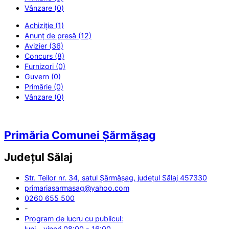
Vânzare (0)
Achiziție (1)
Anunț de presă (12)
Avizier (36)
Concurs (8)
Furnizori (0)
Guvern (0)
Primărie (0)
Vânzare (0)
Primăria Comunei Șărmășag
Județul
Sălaj
Str. Teilor nr. 34, satul Șărmășag, județul Sălaj 457330
primariasarmasag@yahoo.com
0260 655 500
-
Program de lucru cu publicul:
luni - vineri 08:00 - 16:00