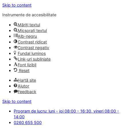
Skip to content
Instrumente de accesibilitate
Măriți textul
Micșorați textul
Alb-negru
Contrast ridicat
Contrast negativ
Fundal luminos
Link-uri subliniate
Font lizibil
Reset
Hartă site
Ajutor
Feedback
Skip to content
Program de lucru: luni - joi 08:00 - 16:30, vineri 08:00 -
14:00
0260 655 500