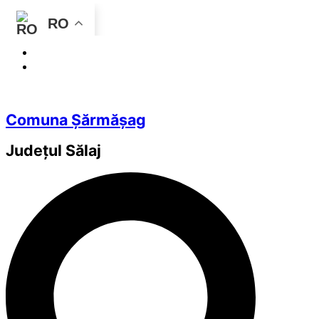
RO
Comuna Șărmășag
Județul
Sălaj