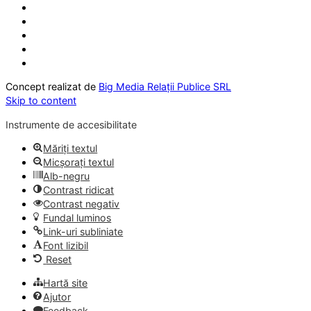
Concept realizat de
Big Media Relații Publice SRL
Skip to content
Instrumente de accesibilitate
Măriți textul
Micșorați textul
Alb-negru
Contrast ridicat
Contrast negativ
Fundal luminos
Link-uri subliniate
Font lizibil
Reset
Hartă site
Ajutor
Feedback