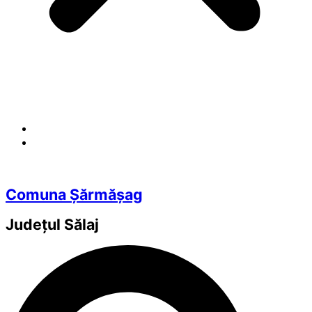
Comuna Șărmășag
Județul
Sălaj