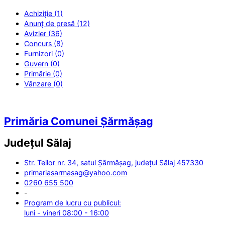
Achiziție (1)
Anunț de presă (12)
Avizier (36)
Concurs (8)
Furnizori (0)
Guvern (0)
Primărie (0)
Vânzare (0)
Primăria Comunei Șărmășag
Județul
Sălaj
Str. Teilor nr. 34, satul Șărmășag, județul Sălaj 457330
primariasarmasag@yahoo.com
0260 655 500
-
Program de lucru cu publicul:
luni - vineri 08:00 - 16:00