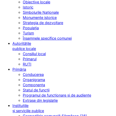
Obiective locale
Istoric
Simbolurile Naționale
Monumente istorice
Strategia de dezvoltare
Populația
Turism
Însemnele specifice comunei
Autoritățile
publice locale
Consiliul local
Primarul
RUTI
Primăria
Conducerea
Organigrama
Componența
Statul de funcții
Programul de funcționare și de audiențe
Extrase din legislație
Instituțiile
și serviciile publice
Gospodăria comunală Sărmășag (28)