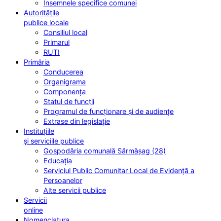
Însemnele specifice comunei
Autoritățile
publice locale
Consiliul local
Primarul
RUTI
Primăria
Conducerea
Organigrama
Componența
Statul de funcții
Programul de funcționare și de audiențe
Extrase din legislație
Instituțiile
și serviciile publice
Gospodăria comunală Sărmășag (28)
Educația
Serviciul Public Comunitar Local de Evidență a
Persoanelor
Alte servicii publice
Servicii
online
Nomenclatura