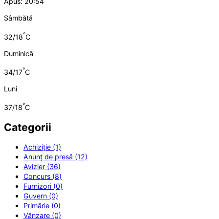
Apus: 20:54
Sâmbătă
°
32/18
C
Duminică
°
34/17
C
Luni
°
37/18
C
Categorii
Achiziție (1)
Anunț de presă (12)
Avizier (36)
Concurs (8)
Furnizori (0)
Guvern (0)
Primărie (0)
Vânzare (0)