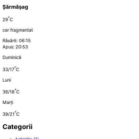
Șărmășag
°
29
C
cer fragmentat
Răsărit: 06:15
Apus: 20:53
Duminică
°
33/17
C
Luni
°
36/18
C
Marți
°
39/21
C
Categorii