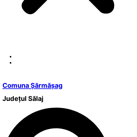
Comuna Șărmășag
Județul
Sălaj