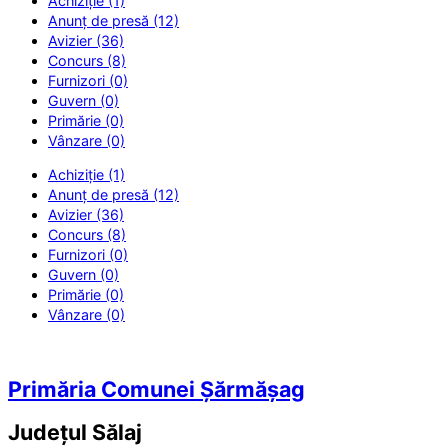
Achiziție (1)
Anunț de presă (12)
Avizier (36)
Concurs (8)
Furnizori (0)
Guvern (0)
Primărie (0)
Vânzare (0)
Achiziție (1)
Anunț de presă (12)
Avizier (36)
Concurs (8)
Furnizori (0)
Guvern (0)
Primărie (0)
Vânzare (0)
Primăria Comunei Șărmășag
Județul
Sălaj