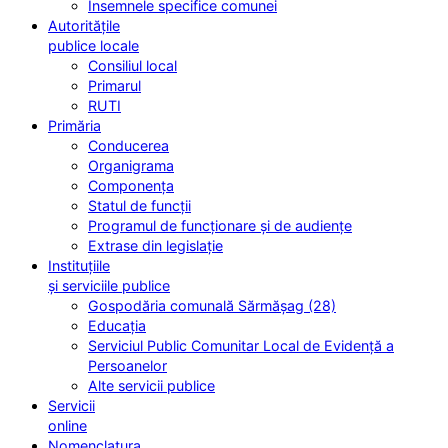
Însemnele specifice comunei
Autoritățile
publice locale
Consiliul local
Primarul
RUTI
Primăria
Conducerea
Organigrama
Componența
Statul de funcții
Programul de funcționare și de audiențe
Extrase din legislație
Instituțiile
și serviciile publice
Gospodăria comunală Sărmășag (28)
Educația
Serviciul Public Comunitar Local de Evidență a
Persoanelor
Alte servicii publice
Servicii
online
Nomenclatura