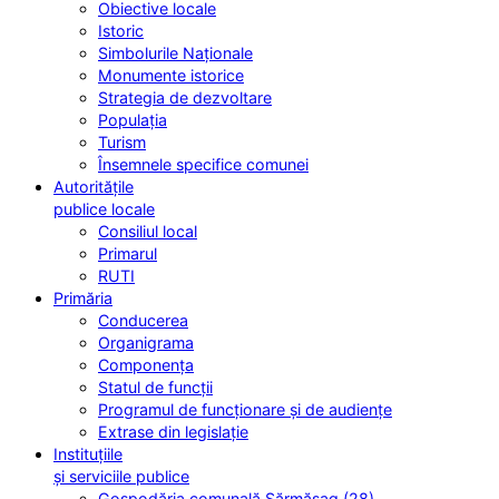
Obiective locale
Istoric
Simbolurile Naționale
Monumente istorice
Strategia de dezvoltare
Populația
Turism
Însemnele specifice comunei
Autoritățile
publice locale
Consiliul local
Primarul
RUTI
Primăria
Conducerea
Organigrama
Componența
Statul de funcții
Programul de funcționare și de audiențe
Extrase din legislație
Instituțiile
și serviciile publice
Gospodăria comunală Sărmășag (28)