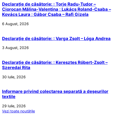
Declarație de căsătorie: : Torje Radu-Tudor –
Ciorocan Mălina-Valentina ; Lukács Roland-Csaba –
Kovács Laura ; Gábor Csaba – Rafi Gizela
6 August, 2026
Declarație de căsătorie: : Varga Zsolt – Lóga Andrea
3 August, 2026
Declarație de căsătorie: : Keresztes Róbert-Zsolt –
Szeredai Rita
30 Iulie, 2026
Informare privind colectarea separată a deșeurilor
textile
29 Iulie, 2026
Vezi toate noutățile