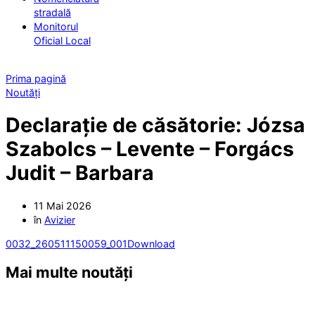
stradală
Monitorul
Oficial Local
Prima pagină
Noutăți
Declarație de căsătorie: Józsa
Szabolcs – Levente – Forgács
Judit – Barbara
11 Mai 2026
în
Avizier
0032_260511150059_001
Download
Mai multe noutăți