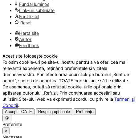
Fundal luminos
Link-uri subliniate
Font lizibil
Reset
Hartă site
Ajutor
Feedback
Acest site folosește cookie
Folosim cookie-uri pe site-ul nostru pentru a vă oferi cea mai
relevantă experiență, reținând preferințele și vizitele
dumneavoastră. Prin efectuarea unui click pe butonul „Sunt de
acord”, sunteți de acord ca TOATE cookie-urile să fie utilizate.
De asemenea, puteți să refuzați cookie-urile opționale prin
apăsarea butonului „Refuz”. Prin continuarea accesării sau
utilizării Site-ului web vă exprimați acordul cu privire la
Termeni și
Condiții
.
Accept TOATE
Resping opționale
Preferințe
🍪
Preferințe
×
Necesare