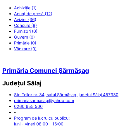
Achiziție (1)
Anunț de presă (12)
Avizier (36)
Concurs (8)
Furnizori (0)
Guvern (0)
Primărie (0)
Vânzare (0)
Primăria Comunei Șărmășag
Județul
Sălaj
Str. Teilor nr. 34, satul Șărmășag, județul Sălaj 457330
primariasarmasag@yahoo.com
0260 655 500
-
Program de lucru cu publicul:
luni - vineri 08:00 - 16:00