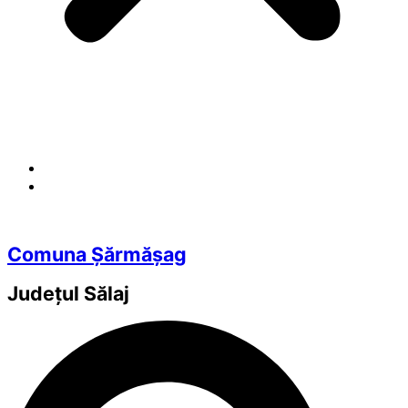
Comuna Șărmășag
Județul
Sălaj