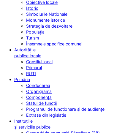
Obiective locale
Istoric
Simbolurile Naționale
Monumente istorice
Strategia de dezvoltare
Populația
Turism
Însemnele specifice comunei
Autoritățile
publice locale
Consiliul local
Primarul
RUTI
Primăria
Conducerea
Organigrama
Componența
Statul de funcții
Programul de funcționare și de audiențe
Extrase din legislație
Instituțiile
și serviciile publice
Gospodăria comunală Sărmășag (28)