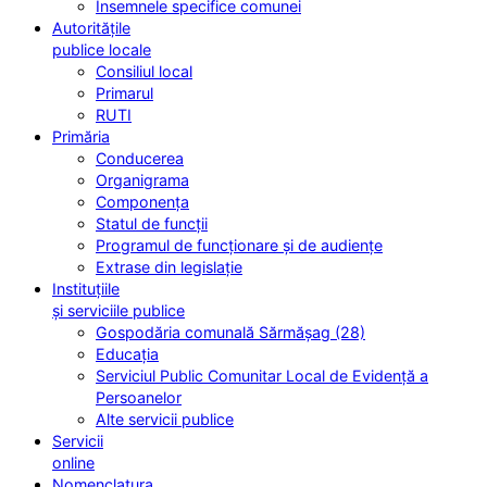
Însemnele specifice comunei
Autoritățile
publice locale
Consiliul local
Primarul
RUTI
Primăria
Conducerea
Organigrama
Componența
Statul de funcții
Programul de funcționare și de audiențe
Extrase din legislație
Instituțiile
și serviciile publice
Gospodăria comunală Sărmășag (28)
Educația
Serviciul Public Comunitar Local de Evidență a
Persoanelor
Alte servicii publice
Servicii
online
Nomenclatura