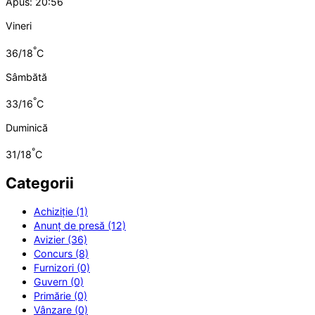
Apus: 20:56
Vineri
°
36/18
C
Sâmbătă
°
33/16
C
Duminică
°
31/18
C
Categorii
Achiziție (1)
Anunț de presă (12)
Avizier (36)
Concurs (8)
Furnizori (0)
Guvern (0)
Primărie (0)
Vânzare (0)