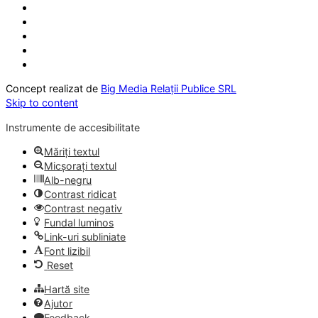
Concept realizat de
Big Media Relații Publice SRL
Skip to content
Instrumente de accesibilitate
Măriți textul
Micșorați textul
Alb-negru
Contrast ridicat
Contrast negativ
Fundal luminos
Link-uri subliniate
Font lizibil
Reset
Hartă site
Ajutor
Feedback