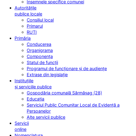
Însemnele specifice comunei
Autoritățile
publice locale
Consiliul local
Primarul
RUTI
Primăria
Conducerea
Organigrama
Componența
Statul de funcții
Programul de funcționare și de audiențe
Extrase din legislație
Instituțiile
și serviciile publice
Gospodăria comunală Sărmășag (28)
Educația
Serviciul Public Comunitar Local de Evidență a
Persoanelor
Alte servicii publice
Servicii
online
Nomenclatura