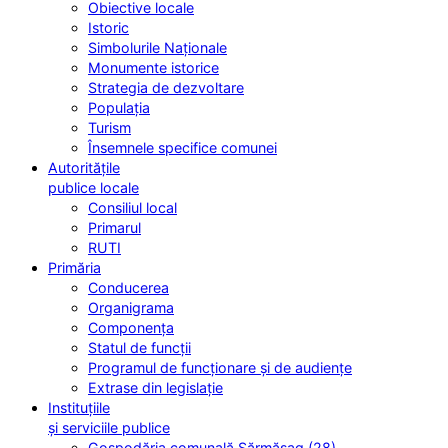
Obiective locale
Istoric
Simbolurile Naționale
Monumente istorice
Strategia de dezvoltare
Populația
Turism
Însemnele specifice comunei
Autoritățile
publice locale
Consiliul local
Primarul
RUTI
Primăria
Conducerea
Organigrama
Componența
Statul de funcții
Programul de funcționare și de audiențe
Extrase din legislație
Instituțiile
și serviciile publice
Gospodăria comunală Sărmășag (28)