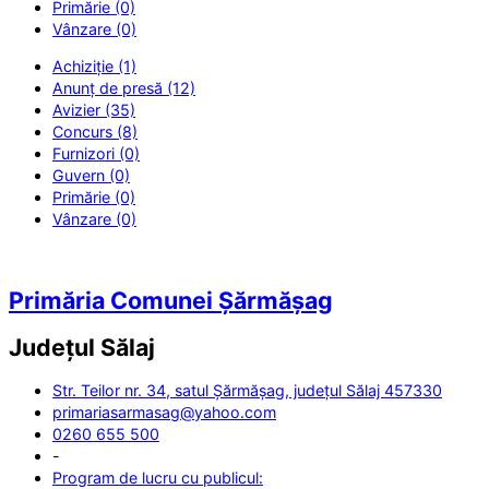
Primărie (0)
Vânzare (0)
Achiziție (1)
Anunț de presă (12)
Avizier (35)
Concurs (8)
Furnizori (0)
Guvern (0)
Primărie (0)
Vânzare (0)
Primăria Comunei Șărmășag
Județul
Sălaj
Str. Teilor nr. 34, satul Șărmășag, județul Sălaj 457330
primariasarmasag@yahoo.com
0260 655 500
-
Program de lucru cu publicul: